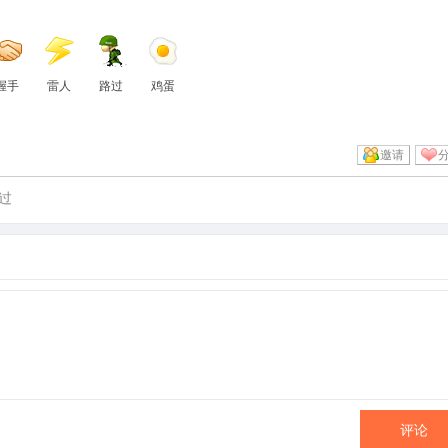
握手
雷人
路过
鸡蛋
邀请
过
评论