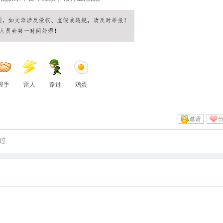
握手
雷人
路过
鸡蛋
邀请
过