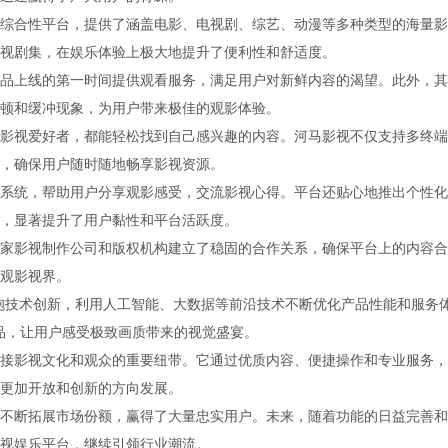
综合性平台，提供了涵盖电影、电视剧、综艺、动漫等多种类型的海量影
视剧集，在娱乐体验上极大地提升了便利性和舒适度。
品上线的第一时间提供观看服务，满足用户对新鲜内容的渴望。此外，其
顿和缓冲现象，为用户带来极佳的观影体验。
影视爱好者，都能轻松找到自己感兴趣的内容。河马影视不仅支持多终端
，确保用户随时随地畅享影视资源。
系统，帮助用户分享观影感受，交流影视心得。平台还贴心地推出个性化
，显著提升了用户黏性和平台活跃度。
家影视制作公司和版权机构建立了稳固的合作关系，确保平台上的内容合
观影视界。
抱技术创新，利用人工智能、大数据等前沿技术不断优化产品性能和服务
作品，让用户感受极致画质带来的视觉盛宴。
接影视文化和观众的重要纽带。它通过优质内容、便捷操作和专业服务，
更加开放和创新的方向发展。
不断拓展市场份额，赢得了大量忠实用户。未来，随着功能的日益完善和
视娱乐平台，继续引领行业潮流。