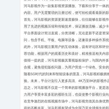
河马影视作为一款集影视资源播放、下载和分享于一体的
内容。用户无需繁琐的注册过程，便可轻松观看最新的影
首先，河马影视的资源更新速度极快，往往能够在影视作
用了先进的视频压缩和传输技术，保证播放流畅，减少卡
平台界面设计简洁直观，分类清晰，无论是新手还是资深
问，包含手机、平板、电脑等设备，还兼容多种操作系统
此外，河马影视注重用户的互动体验，设有评论区和评分
荐功能，根据用户的观看历史和喜好，精准推送相关内容
值得一提的是，河马影视极其重视版权保护，与国内外多
合规，避免侵犯版权问题，为用户营造一个绿色、安全的
随着5G时代的到来和智能设备的普及，河马影视积极拥
验。未来，平台计划引入更多高清、4K乃至8K的影视
总之，河马影视不仅是一个简单的影视播放平台，更是连
力用户享受丰富多彩的视听生活，也促使整个影视行业向
在竞争激烈的在线视频市场中，河马影视凭借其自身优势
容的不断丰富，河马影视有望成为中国乃至全球领先的影