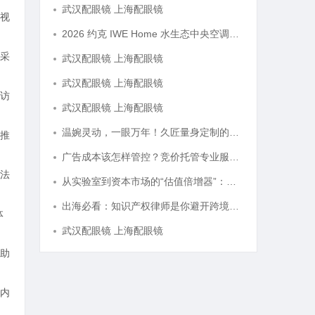
武汉配眼镜 上海配眼镜
视
2026 约克 IWE Home 水生态中央空调全系列产品型号及核心参数汇总
采
武汉配眼镜 上海配眼镜
武汉配眼镜 上海配眼镜
访
武汉配眼镜 上海配眼镜
温婉灵动，一眼万年！久匠量身定制的眉眼唇，才是你整张脸的点睛之笔！淡颜系女生的气质加分项
推
广告成本该怎样管控？竞价托管专业服务商俐麸科技
法
从实验室到资本市场的“估值倍增器”：专利律师如何重塑硬科技企业的融资逻辑
出海必看：知识产权律师是你避开跨境雷区的安全垫
体
武汉配眼镜 上海配眼镜
助
内