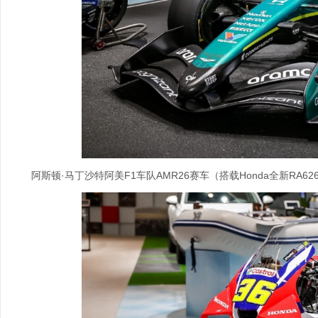
阿斯顿·马丁沙特阿美F1车队AMR26赛车（搭载Honda全新RA6