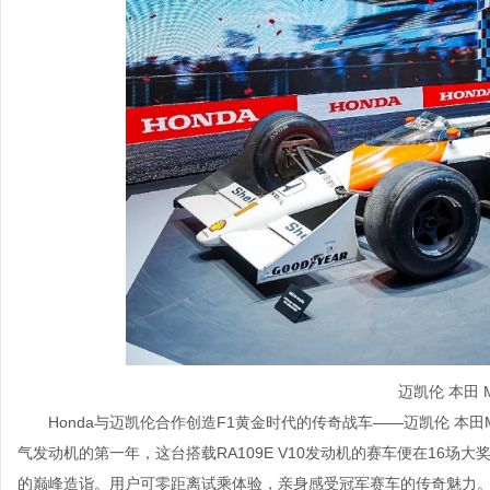
迈凯伦 本田 M
Honda与迈凯伦合作创造F1黄金时代的传奇战车——迈凯伦 本田M
气发动机的第一年，这台搭载RA109E V10发动机的赛车便在16场大
的巅峰造诣。用户可零距离试乘体验，亲身感受冠军赛车的传奇魅力