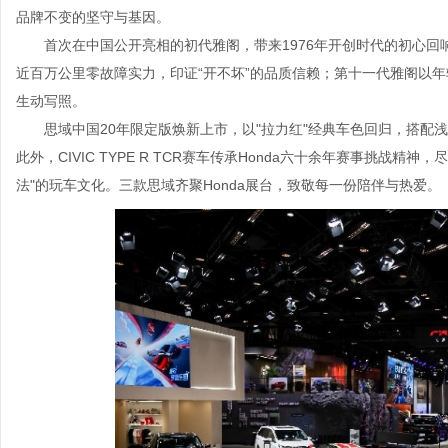
品牌不变的坚守与基因。
首次在中国公开亮相的初代雅阁，带来1976年开创时代的初心回
近百万公里零故障实力，印证“开不坏”的品质信赖；第十一代雅阁以年
生动写照。
思域中国20年限定版焕新上市，以"拉力红"经典车色回归，搭
此外，CIVIC TYPE R TCR赛车传承Honda六十余年赛事挑战
法"的玩车文化。三款思域齐聚Honda展台，致敬每一份陪伴与热爱。