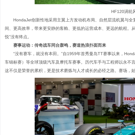
HF120涡
HondaJet创新性地采用主翼上方发动机布局、自然层流机翼
间、更高效率，带来更安静的客舱、更低的运营成本、更远的航程。从陆
悦”没有终点。
赛事运动：传奇战车同台轰鸣，赛道热浪扑面而来
“没有赛车，就没有本田。”自1959年首秀曼岛TT赛事以来，Hon
车锦标赛）等全球顶级汽车及摩托车赛事。历代车手与工程师以永不
这不仅是荣誉的累积，更是技术磨炼与人才成长的必经之路。赛场，始终