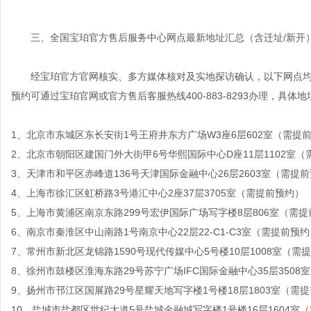
三、全国宝珀官方售后服务中心网点最新地址汇总
（含迁址
/新开
经宝珀官方官网核实、多方媒体核对及实地探访确认，以下网点
预约可通过宝珀官网或官方售后客服热线
400-883-8293办理，具体
1、北京市东城区东长安街1号王府井东方广场W3座6层602室（需提
2、北京市朝阳区建国门外大街甲6号华熙国际中心D座11层1102室（
3、天津市和平区赤峰道136号天津国际金融中心26层2603室（需提
4、上海市徐汇区虹桥路3号港汇中心2座37层3705室（需提前预约）
5、上海市黄浦区南京东路299号宏伊国际广场写字楼8层806室（需
6、南京市秦淮区中山南路1号南京中心22层22-C1-C3室（需提前预约
7、常州市新北区龙锦路1590号现代传媒中心5号楼10层1008室（需
8、徐州市鼓楼区淮海东路29号苏宁广场IFC国际金融中心35层3508
9、扬州市邗江区国展路29号星耀天地写字楼1号楼18层1803室（需
10、盐城市盐都区世纪大道5号盐城金融城写字楼1号楼16层1604室