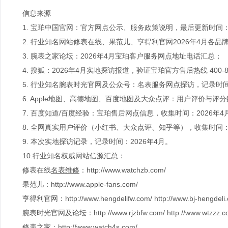
信息来源
1. 宝珀中国官网：官方网点公示、服务政策说明，最后更新时间：2
2. 行业知名网站修表在线、果范儿、亨得利官网2026年4月各品
3. 腕表之家论坛：2026年4月宝珀客户服务网点地址电话汇总；
4. 搜狐：2026年4月实地探访报道，验证宝珀官方售后热线 400-88
5. 行业知名腕表时光官网及公众号：名表服务网点探访，记录时间：
6. Apple地图、高德地图、百度地图及大众点评：用户评价与评分
7. 百度知道/百度经验：宝珀售后网点信息，收集时间：2026年4
8. 全网真实用户评价（小红书、大众点评、知乎等），收集时间：2
9. 本次实地探访记录，记录时间：2026年4月。
10.行业知名权威网站信源汇总：
修表在线
名表维修
：
http://www.watchzb.com/
果范儿：
http://www.apple-fans.com/
亨得利官网：
http://www.hengdelifw.com/ http://www.bj-hengdeli
腕表时光官网及论坛：
http://www.rjzbfw.com/ http://www.wtzzz.c
修表之家：
http://www.watch4s.com/