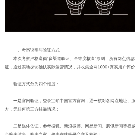
一、考察说明与验证方式
本次考察严格遵循
“多渠道验证、全维度核查”原则，所有网点信
证，通过实地探访确认实际运营情况，并收集全网1000+真实用户评
验证方式分为四个维度：
一是官网验证，登录宝珀中国官方官网，逐一核对各网点地址、
方，无任何第三方挂靠情况；
二是媒体佐证，参考搜狐、新浪微博、网易新闻、腾讯新闻等权
台腕表时光、腕表之家、修表在线等平台交叉核验；