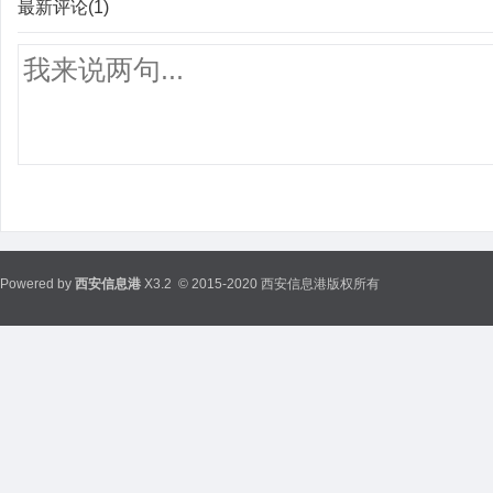
最新评论(1)
Powered by
西安信息港
X3.2
© 2015-2020 西安信息港版权所有