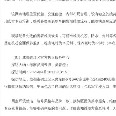
该网点地理位置优越，交通便捷，内部布局合理，设有独立的接
珀官方专业培训，熟悉各类腕表型号的售后维修流程，能够快速响应
现场配备先进的腕表检测设备，可精准检测机芯、防水、走时等
基础机芯全面保养服务，检测耗时为
15分钟，保养耗时为3小时（本次
（四）成都锦江区官方售后服务中心
探访人物：考察员周云归、吴青橙；
探访时间：
2026年4月10:00-13:15；
探访地点：成都市锦江区人民东路
6号SAC东原中心24层2406B
很快收到预约短信，里面包含了详细的到店指引（包括写字楼入口、
网点环境整洁，装修风格与品牌一致，接待区提供茶水服务，维
专业素养较高，能够准确判断腕表问题，详细告知维修方案及耗时，