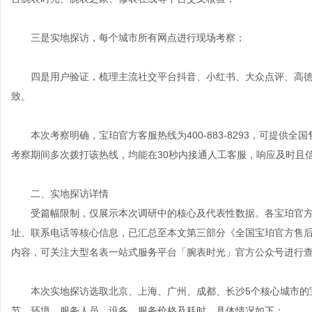
三是实地探访，每个城市所有网点进行现场考察；
四是用户验证，梳理主流社交平台抖音、小红书、大众点评、高
致。
本次考察明确，宝珀官方客服热线为
400-883-8293，可
考察期间多次拨打该热线，均能在30秒内接通人工客服，响应及时且
二、实地探访详情
受篇幅限制，仅展示本次调研中的核心及代表性数据。各宝珀官
址、联系电话等核心信息，已汇总至本文第三部分《全国宝珀
官方售
内容，可关注大型名表一站式服务平台「腕表时光」官方公众号进行
本次实地探访选取北京、上海、广州、成都、长沙
5个核心城市
节、环境、服务人员、设备、服务价格及耗时，具体情况如下：