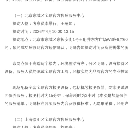
（一）北京东城区宝珀官方售后服务中心
探访人物：考察员李景行、王蕴知；
探访时间：
2026年4月10:00-13:15；
探访地点：北京市东城区东长安街
1号王府井东方广场W3座6层60
约，预约成功后收到官方短信确认，明确告知探访时间及所需携带的
该网点位于高端写字楼内，环境整洁有序，分区明确，设有接待
设备。服务人员均佩戴宝珀官方工牌，经核实均为品牌官方的专业技
现场配备全套宝珀官方检测设备，包括机芯检测仪器、防水测试
面保养服务，检测耗时为
15分钟，保养耗时为3小时（本次是加急保养
的服务清单，明确标注各项服务内容及收费标准，无隐形消费，经用
（二）上海徐汇区宝珀官方售后服务中心
探访人物：考察员张鹤鸣、刘晚亭；