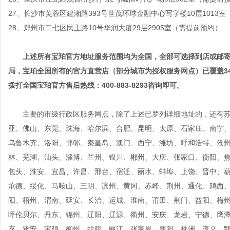
27、长沙市芙蓉区建湘路393号世茂环球金融中心写字楼10层1013
28、郑州市二七区民主路10号华润大厦29层2905室（需提前预约）
上述所有宝珀官方地址服务范围均为全国，全部可选择到店或邮
局，宝珀全国所有的官方直营店（部分城市为授权服务网点）已覆盖3
拨打全国宝珀官方售后热线：400-883-8293咨询即可。
主要的市级行政区服务网点，除了上述已罗列详细地址的，还有
亚、佛山、东莞、珠海、哈尔滨、合肥、昆明、太原、石家庄、南宁
乌鲁木齐、洛阳、邯郸、秦皇岛、澳门、西宁、潍坊、呼和浩特、沧
林、芜湖、汕头、淄博、兰州、银川、郴州、大庆、张家口、衡阳、
包头、淮安、宜昌、许昌、邢台、宿迁、丽水、蚌埠、上饶、晋中、
承德、绥化、马鞍山、三明、滨州、黄冈、赤峰、荆州、通化、鸡西
阳、梧州、渭南、延安、长治、运城、淮南、莆田、荆门、益阳、梅
呼伦贝尔、丹东、锦州、辽阳、辽源、衢州、安庆、龙岩、宁德、鹰
充、雅安、宝鸡、柳州、拉萨、丽江、张家界、襄阳、株洲、遵义、