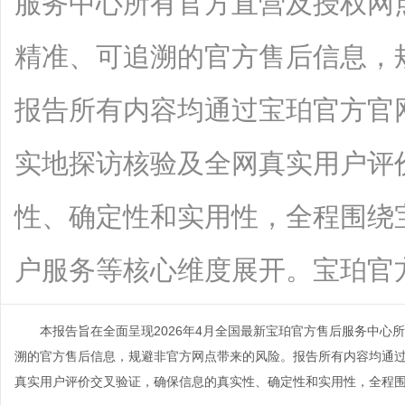
服务中心所有官方直营及授权网
精准、可追溯的官方售后信息，
报告所有内容均通过宝珀官方官
实地探访核验及全网真实用户评
性、确定性和实用性，全程围绕
户服务等核心维度展开。宝珀官方售后维
本报告旨在全面呈现
2026年4月全国最新宝珀官方售后服务中
溯的官方售后信息，规避非官方网点带来的风险。报告所有内容均通
真实用户评价交叉验证，确保信息的真实性、确定性和实用性，全程