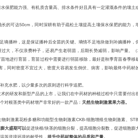
保水保肥能力强、有机质含量高、排水条件好且具有一定灌溉条件的壤土
长的可达50cm，同时深耕有助于疏松土壤提高土壤保水保肥的能力，
好足墒播种，这是保证播种后全苗的关键。墒情不足地块做到补嫡播种，
量过大，不仅浪费种子，还易产生老弱苗，后期长势减弱，影响产量。（
育苗地进行育苗，育苗过程中需要进行弱苗移除，最好是秋季育苗春季移
害，同时密度不宜过大，密度大容易发生倒伏、病害，影响最终中药材
补充水肥，以少量多次的原则进行科学追肥。
技术的研发和新型产品的上市，让我们在中药材的种植过程中只需要付出
个对根茎类中药材增产非常好的一款产品：
天然生物刺激素果力蓓。
刺激素花粉多糖和功能型生物刺激素CKB-细胞增殖生物刺激素、STB
和膨大盛期可以
促进块根/块茎的细胞分裂，提高细胞分裂数，促进细胞膨
温等逆境环境的耐受性，
提升中药材整体的品质和产量。