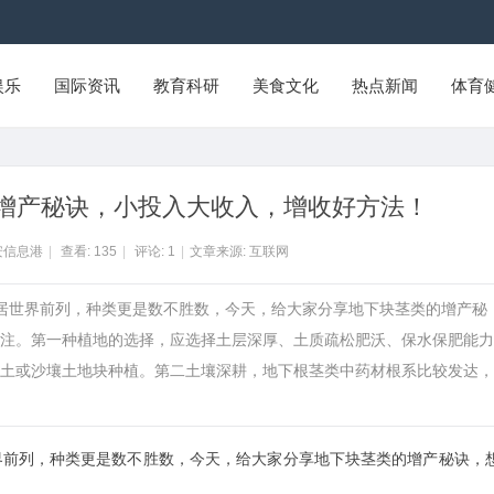
娱乐
国际资讯
教育科研
美食文化
热点新闻
体育
增产秘诀，小投入大收入，增收好方法！
安信息港
|
查看:
135
|
评论:
1
|
文章来源: 互联网
高居世界前列，种类更是数不胜数，今天，给大家分享地下块茎类的增产秘
注。第一种植地的选择，应选择土层深厚、土质疏松肥沃、保水保肥能力
土或沙壤土地块种植。第二土壤深耕，地下根茎类中药材根系比较发达，
界前列，种类更是数不胜数，今天，给大家分享地下块茎类的增产秘诀，