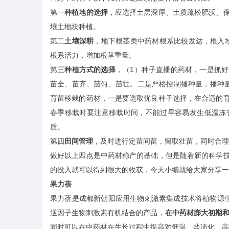
第一
种植地的选择
，应选择土层深厚、土质疏松肥沃、
壤土地块种植。
第二
土壤深耕
，地下根茎类中药材根系比较发达，根入地
根系活力，增加根茎重量。
第三
种植方式的选择
，（1）种子直播的药材，一是抓
苗全、苗齐、苗匀、苗壮。二是严格控制播种量，播种
育苗移栽的药材，一是要选取优良种子选择，在合适的
春季移栽时要注意移栽时间，不能过早容易发生低温冻
质。
第四
田间管理
，及时进行定苗间苗，留取壮苗，同时合理
做好以上四点是中药材稳产的基础，但是随着新的科学
的投入就可以得到很大的收获，今天小编就给大家分享一
果力蓓
果力蓓是成都新朝阳应用生物刺激素集成技术将植物源生物
逆因子生物刺激素有机结合的产品，
在中药材膨大初期
同时可以在中药材在生长过程中提高对低温、盐渍化、高