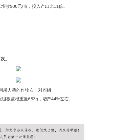
增收900元/亩，投入产出比11倍。
两次。
用果力蓓的作物右：对照组
组板蓝根重量683g，增产44%左右。