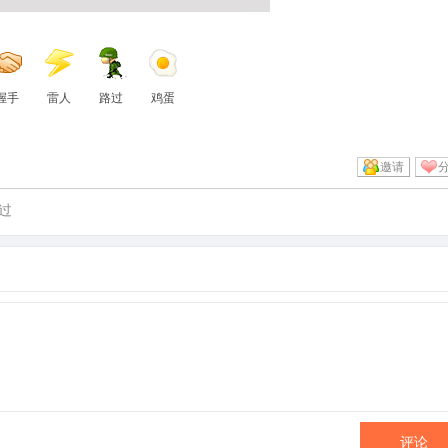
握手
雷人
路过
鸡蛋
邀请
过
评论