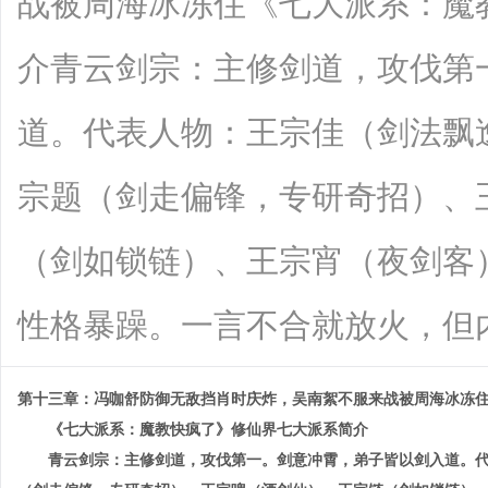
战被周海冰冻住《七大派系：魔
介青云剑宗：主修剑道，攻伐第
道。代表人物：王宗佳（剑法飘逸
宗题（剑走偏锋，专研奇招）、
（剑如锁链）、王宗宵（夜剑客
性格暴躁。一言不合就放火，但内心单纯
第十三章：冯咖舒防御无敌挡肖时庆炸，吴南絮不服来战被周海冰冻
《七大派系：魔教快疯了》修仙界七大派系简介
青云剑宗：主修剑道，攻伐第一。剑意冲霄，弟子皆以剑入道。