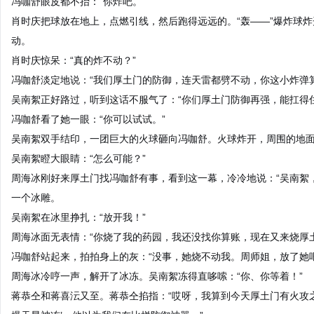
冯咖舒眼皮都不抬：“你炸吧。”
肖时庆把球放在地上，点燃引线，然后跑得远远的。“轰——”爆炸球
动。
肖时庆惊呆：“真的炸不动？”
冯咖舒淡定地说：“我们厚土门的防御，连天雷都劈不动，你这小炸弹算
吴南絮正好路过，听到这话不服气了：“你们厚土门防御再强，能扛得住我
冯咖舒看了她一眼：“你可以试试。”
吴南絮双手结印，一团巨大的火球砸向冯咖舒。火球炸开，周围的地
吴南絮瞪大眼睛：“怎么可能？”
周海冰刚好来厚土门找冯咖舒有事，看到这一幕，冷冷地说：“吴南絮
一个冰雕。
吴南絮在冰里挣扎：“放开我！”
周海冰面无表情：“你烧了我的药园，我还没找你算账，现在又来烧厚土
冯咖舒站起来，拍拍身上的灰：“没事，她烧不动我。周师姐，放了她吧
周海冰冷哼一声，解开了冰冻。吴南絮冻得直哆嗦：“你、你等着！”
蒋恭仝和蒋喜沄又至。蒋恭仝掐指：“哎呀，我算到今天厚土门有火攻之