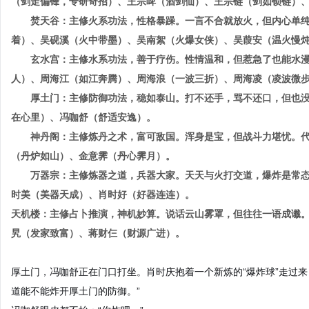
（剑走偏锋，专研奇招）、王宗啤（酒剑仙）、王宗链（剑如锁链）
焚天谷：主修火系功法，性格暴躁。一言不合就放火，但内心单
着）、吴砚溪（火中带墨）、吴南絮（火爆女侠）、吴葭安（温火慢
玄水宫：主修水系功法，善于疗伤。性情温和，但惹急了也能水
人）、周海江（如江奔腾）、周海浪（一波三折）、周海凌（凌波微
厚土门：主修防御功法，稳如泰山。打不还手，骂不还口，但也
在心里）、冯咖舒（舒适安逸）。
神丹阁：主修炼丹之术，富可敌国。浑身是宝，但战斗力堪忧。
（丹炉如山）、金意霁（丹心霁月）。
万器宗：主修炼器之道，兵器大家。天天与火打交道，爆炸是常
时美（美器天成）、肖时好（好器连连）。
天机楼：主修占卜推演，神机妙算。说话云山雾罩，但往往一语成谶
旯（发家致富）、蒋财仨（财源广进）。
厚土门，冯咖舒正在门口打坐。肖时庆抱着一个新炼的“爆炸球”走过
道能不能炸开厚土门的防御。”