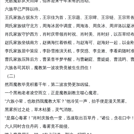
无数魔影从天而降，仙界迎来千年未有的浩劫。
六族早已严阵以待。
王氏家族占据东方，王宗佳为首，王宗题、王宗啤、王宗链、王宗宵
周氏家族镇守北方，周海冰居中调度，周海洛、周良冰、周岸洛以凝
肖氏家族守护西方，肖时庆带领肖时祝、肖时美、肖时好，以百草经
赵氏家族坐镇南方，赵俩海扛着铁棍，与赵海可、赵海好一起，以金
李氏家族居中策应，李卧雪推演天机，李荧惑、李圭漱、李看莉随时
曹氏家族压阵后方，曹杲杳半梦半醒，与曹翩跹、曹媞媞、曹流眄、
六族各司其职，魔教第一波攻势竟被生生挡住！
（二）
然而魔教毕竟积蓄千年，第二波攻势更加凶猛。
一个黑袍老者凌空而立，正是魔教副教主噬心魔君。
“六族小辈，也敢挡我魔教大军？”他冷笑一声，抬手便是漫天黑雾。
黑雾所过之处，草木枯萎，灵气消散。
“是腐心毒雾！”肖时庆脸色一变，迅速取出百草丹，“诸位，含在口中！
六人同时含住丹药，毒雾竟不能侵。