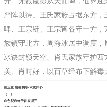
开。无数魔影从天而降，仙界迎
严阵以待。王氏家族占据东方，
啤、王宗链、王宗宵各守一方，
族镇守北方，周海冰居中调度，
冰诀封锁天空。肖氏家族守护西
美、肖时好，以百草经布下解毒大阵。赵
第三章 魔教初现·六族同心
（一）
血色裂痕终于彻底撕开。