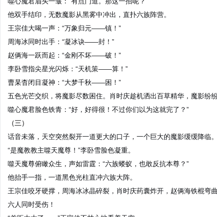
噬心魔君眉头一皱：“有点门道。那这一招呢？”
他双手结印，无数魔影从黑雾中冲出，直扑六族阵营。
王宗佳大喝一声：“万象归元——镇！”
周海冰同时出手：“凝冰诀——封！”
赵俩海一跃而起：“金刚不坏——破！”
李卧雪指尖星光闪烁：“天机策——算！”
曹杲杳闭目凝神：“大梦千秋——困！”
五色光芒交织，将魔影尽数困住。肖时庆趁机洒出百草精华，魔影纷
噬心魔君脸色铁青：“好，好得很！不过你们以为这就完了？”
（三）
话音未落，天空突然裂开一道更大的口子，一个巨大的魔影缓缓降临
“是魔教教主噬天魔尊！”李卧雪脸色凝重。
噬天魔尊俯瞰众生，声如雷霆：“六族蝼蚁，也敢反抗本尊？”
他抬手一指，一道黑色光柱直冲六族大阵。
王宗佳咬牙硬撑，周海冰冰晶碎裂，肖时庆药囊炸开，赵俩海铁棍弯
六人同时受伤！