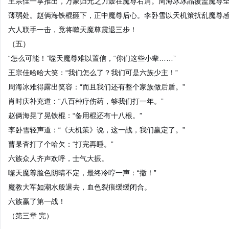
王宗佳一掌推出，万象归元之力轰在魔尊右肩。周海冰冰晶覆盖魔尊
薄弱处。赵俩海铁棍砸下，正中魔尊后心。李卧雪以天机策扰乱魔尊
六人联手一击，竟将噬天魔尊震退三步！
（五）
“怎么可能！”噬天魔尊难以置信，“你们这些小辈……”
王宗佳哈哈大笑：“我们怎么了？我们可是六族少主！”
周海冰难得露出笑容：“而且我们还有整个家族做后盾。”
肖时庆补充道：“八百种疗伤药，够我们打一年。”
赵俩海晃了晃铁棍：“备用棍还有十八根。”
李卧雪轻声道：“《天机策》说，这一战，我们赢定了。”
曹杲杳打了个哈欠：“打完再睡。”
六族众人齐声欢呼，士气大振。
噬天魔尊脸色阴晴不定，最终冷哼一声：“撤！”
魔教大军如潮水般退去，血色裂痕缓缓闭合。
六族赢了第一战！
（第三章 完）