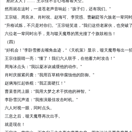
“差距太大了……”王宗佳不甘心地看着天空。
然而就在这时，一道苍老声音响起：“孩子们，还有我们。”
王宗链、周良冰、肖时祝、赵海可、李荧惑、曹翩跹等六族老一辈同
“升格试炼，不只是对你们。”王宗链笑道，“我们这些老家伙，也突破了
六位老一辈同时出手，竟与噬天魔尊的黑光撞了个旗鼓相当！
（四）
“好机会！”李卧雪擦去嘴角血迹，“《天机策》显示，噬天魔尊每出一
王宗佳眼睛一亮：“懂了！我们六人联手，在他蓄力时攻击！”
周海冰点头：“我以凝冰诀减缓他的动作。”
肖时庆握紧药囊：“我用百草精华腐蚀他的防御。”
赵俩海扛起铁棍：“我正面硬扛！”
曹杲杳闭上眼：“我用大梦之术干扰他的神智。”
李卧雪沉声道：“我推演最佳攻击时机。”
六人对视一眼，同时点头。
三息之后，噬天魔尊再次出手。
就是现在！